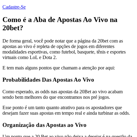
Cadastre-Se
Como é a Aba de Apostas Ao Vivo na
20bet?
De forma geral, você pode notar que a página da 20bet com as
apostas ao vivo é repleta de opções de jogos em diferentes
modalidades esportivas, como futebol, basquete, tênis e esportes
virtuais como LoL e Dota 2.
E tem mais alguns pontos que chamam a atenção por aqui:
Probabilidades Das Apostas Ao Vivo
Como esperado, as odds nas apostas da 20Bet ao vivo acabam
sendo bem melhores do que encontramos nos pré jogos.
Esse ponto é um tanto quanto atrativo para os apostadores que
desejam fazer suas apostas em tempo real e ainda turbinar as odds.
Organização das Apostas ao Vivo
Um ponto que a 20 Bet ao vivo não deixa a desejar é na questão da