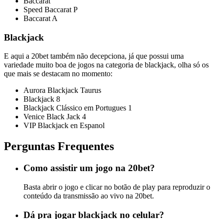
Baccarat
Speed Baccarat P
Baccarat A
Blackjack
E aqui a 20bet também não decepciona, já que possui uma
variedade muito boa de jogos na categoria de blackjack, olha só os
que mais se destacam no momento:
Aurora Blackjack Taurus
Blackjack 8
Blackjack Clássico em Portugues 1
Venice Black Jack 4
VIP Blackjack en Espanol
Perguntas Frequentes
Como assistir um jogo na 20bet?
Basta abrir o jogo e clicar no botão de play para reproduzir o
conteúdo da transmissão ao vivo na 20bet.
Dá pra jogar blackjack no celular?