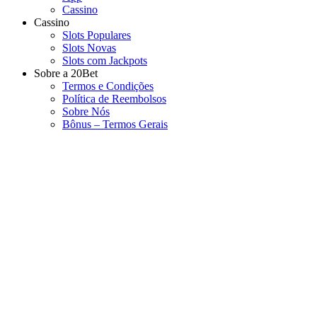
Cassino
Cassino
Slots Populares
Slots Novas
Slots com Jackpots
Sobre a 20Bet
Termos e Condições
Política de Reembolsos
Sobre Nós
Bônus – Termos Gerais