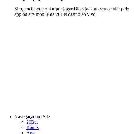
Sim, você pode optar por jogar Blackjack no seu celular pelo
app ou site mobile da 20Bet casino ao vivo.
Navegação no Site
20Bet
Bônus
App