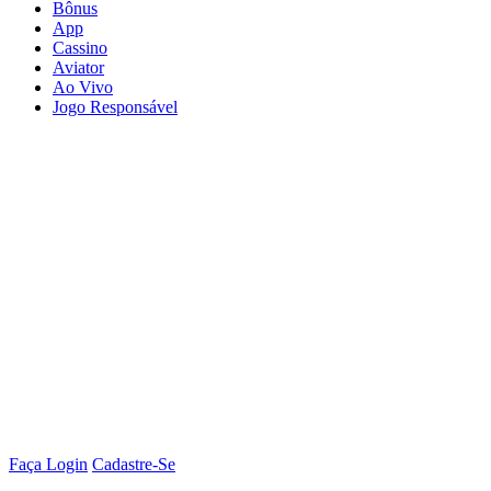
Bônus
App
Cassino
Aviator
Ao Vivo
Jogo Responsável
Faça Login
Cadastre-Se