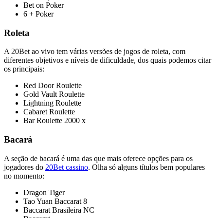
Bet on Poker
6 + Poker
Roleta
A 20Bet ao vivo tem várias versões de jogos de roleta, com
diferentes objetivos e níveis de dificuldade, dos quais podemos citar
os principais:
Red Door Roulette
Gold Vault Roulette
Lightning Roulette
Cabaret Roulette
Bar Roulette 2000 x
Bacará
A seção de bacará é uma das que mais oferece opções para os
jogadores do
20Bet cassino
. Olha só alguns títulos bem populares
no momento:
Dragon Tiger
Tao Yuan Baccarat 8
Baccarat Brasileira NC