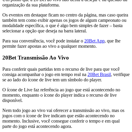
organização da sua plataforma.
Os eventos em destaque ficam no centro da página, mas caso queira
também tem como exibir apenas os jogos de algum campeonato ou
modalidade específica, o que é algo bem simples de fazer – basta
selecionar a opção que deseja na barra lateral.
Para sua conveniência, você pode instalar o
20Bet App
, que lhe
permite fazer apostas ao vivo a qualquer momento.
20Bet Transmissão Ao Vivo
Para conferir quais partidas tem o recurso de live para que você
consiga acompanhar o jogo em tempo real na
20Bet Brasil
, verifique
se ao lado do ícone de live tem um símbolo do player.
O ícone de Live faz referência ao jogo que está acontecendo no
momento, enquanto o ícone do player indica o recurso de live
disponível.
Nem todo jogo ao vivo vai oferecer a transmissão ao vivo, mas os
jogos com o ícone de live indicam que estão acontecendo no
momento. Inclusive, você consegue conferir o tempo e em qual
parte do jogo está acontecendo agora.