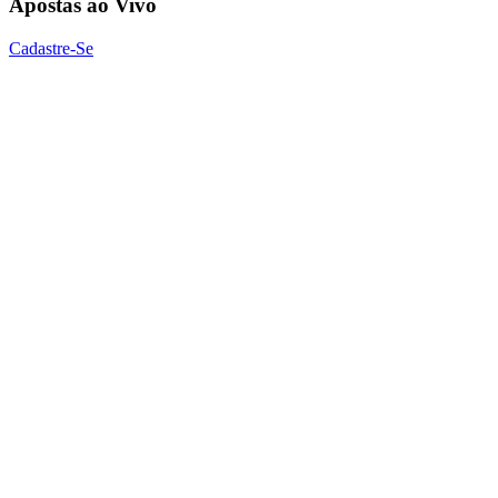
Apostas ao Vivo
Cadastre-Se