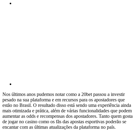
Nos últimos anos pudemos notar como a 20bet passou a investir
pesado na sua plataforma e em recursos para os apostadores que
estão no Brasil. O resultado disso está sendo uma experiência ainda
mais otimizada e prática, além de várias funcionalidades que podem
aumentar as odds e recompensas dos apostadores. Tanto quem gosta
de jogar no casino como os fãs das apostas esportivas poderão se
encantar com as últimas atualizações da plataforma no país.